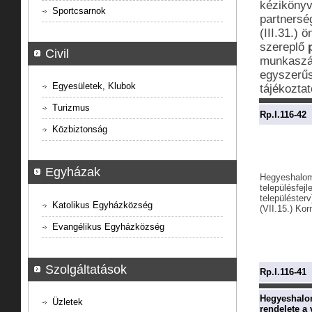
kézikönyv
Sportcsarnok
partnersé
(III.31.)
szereplő
Civil
munkaszám
egyszerűsí
Egyesületek, Klubok
tájékozta
Turizmus
Rp.I.116-42
Közbiztonság
Egyházak
Hegyeshalom 
településfejl
településter
Katolikus Egyházközség
(VII.15.) Kor
Evangélikus Egyházközség
Szolgáltatások
Rp.I.116-41
Hegyeshalom
Üzletek
rendelete a 