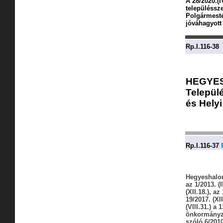
A 28/2020.(I
településsze
Polgármeste
jóváhagyott 
Rp.I.116-38
HEGYE
Települé
és Hely
E
Rp.I.116-37
Hegyeshalo
az 1/2013. (I
(XII.18.), az 
19/2017. (XII
(VIII.31.) a 1
önkormányzat
szóló 6/2010