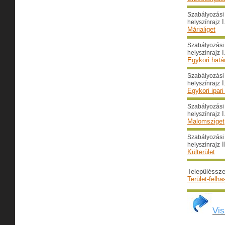
Szabályozási 
I
helyszínrajz
Márialiget
Szabályozási 
I
helyszínrajz
Egykori hatá
Szabályozási 
I
helyszínrajz
Egykori ipari
Szabályozási 
I
helyszínrajz
Malomsziget
Szabályozási 
I
helyszínrajz
Külterület
Településsze
Terület-felha
Vi