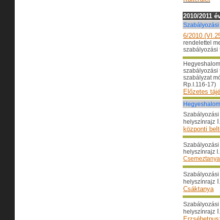
2010/2011 é
Szabályozási 
6/2010.(VI.25
rendelettel me
szabályozási 
Hegyeshalom
szabályozási t
szabályzat m
Rp.I.116-17)
Előzetes tájé
Hegyeshalom 
Szabályozási 
I
helyszínrajz
központi belt
Szabályozási 
helyszínrajz I.
Csemeztanya
Szabályozási 
I
helyszínrajz
Csáktanya
Szabályozási 
I
helyszínrajz
Erzsébetpus