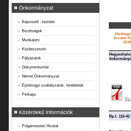
Önkormányzat
Képviselő - testület
Bizottságok
Jóváhagyo
Arculati K
Munkaterv
2018
Közbeszerzés
Hegyeshalom
Pályázatok
önkormányzat
Dokumentumtár
Német Önkormányzat
Építésügyi szabályzatok, rendeletek
Perkapu
Sz
Közérdekű Információk
Rp.I. 116-42
Polgármesteri Hivatal