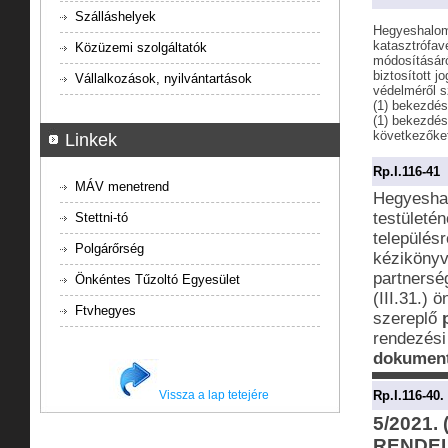
Szálláshelyek
Hegyeshalom
katasztrófav
Közüzemi szolgáltatók
módosításáró
biztosított j
Vállalkozások, nyilvántartások
védelméről s
(1) bekezdés
(1) bekezdés
következőket 
Linkek
Rp.I.116-41
MÁV menetrend
Hegyesha
testületén
Stettni-tó
településr
Polgárőrség
kézikönyv
partnersé
Önkéntes Tűzoltó Egyesület
(III.31.)
Ftvhegyes
szereplő
rendezési
dokument
Vissza a lap tetejére
Rp.I.116-40
5/2021.
RENDEL