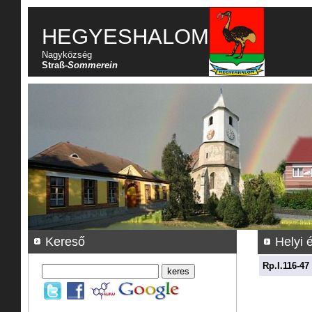
HEGYESHALOM
Nagyközség
Straß-
Sommerein
Kereső
Helyi 
Rp.I.116-47