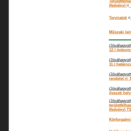
Területfelha
(fedvény)
rt
Terviratok
rt
Műszaki leí
(Jóváhagyott
12.) önkorm
(Jóváhagyott
11.) határoz
(Jóváhagyott
rendelet rt_
(Jóváhagyott
övezeti hely
(Jóváhagyott
területfelha
(fedvény) T
Körforgalmi