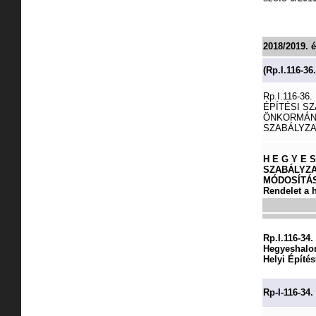
2018/2019. 
(Rp.I.116-36.
Rp.I.116-3
ÉPÍTÉSI SZ
ÖNKORMÁNY
SZABÁLYZA
H E G Y E 
SZABÁLYZ
MÓDOSÍTÁS
Rendelet a h
Rp.I.116-34.
Hegyeshalo
Helyi Építé
Rp-I-116-34