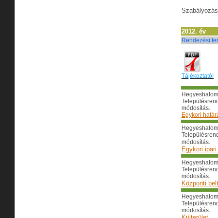
Szabályozási
2012. év
Rendezési te
Tájékoztató!
Hegyeshalom
Településren
módosítás.
Egykori határ
Hegyeshalom
Településren
módosítás.
Egykori ipari
Hegyeshalom
Településren
módosítás.
Központi belt
Hegyeshalom
Településren
módosítás.
Külterület