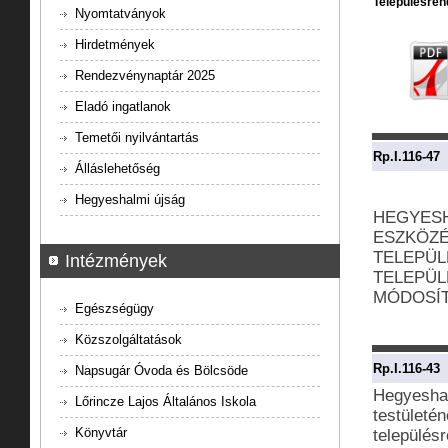
Településren
Nyomtatványok
Hirdetmények
Rendezvénynaptár 2025
Eladó ingatlanok
Temetői nyilvántartás
Rp.I.116-47
Álláslehetőség
Hegyeshalmi újság
HEGYES
ESZKÖZÉ
TELEPÜL
Intézmények
TELEPÜL
MÓDOSÍ
Egészségügy
Közszolgáltatások
Rp.I.116-43
Napsugár Óvoda és Bölcsöde
Hegyesha
Lőrincze Lajos Általános Iskola
testületén
Könyvtár
településr