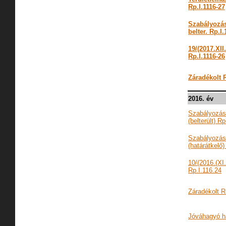
Rp.I.1116-27
Szabályozás
belter. Rp.I.
19/(2017.XI
Rp.I.1116-26
Záradékolt R
2016. év
Szabályozási
(belterült) R
Szabályozási
(határátkelő)
10/(2016.(XI
Rp.I.116.24
Záradékolt R
Jóváhagyó ha