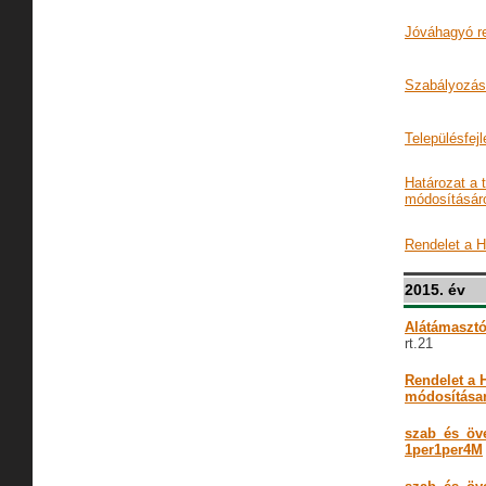
Jóváhagyó re
Szabályozási
Településfejl
Határozat a 
módosításáró
Rendelet a 
2015. év
Alátámasztó
rt.21
Rendelet a
módosítása
szab_és_öve
1per1per4M