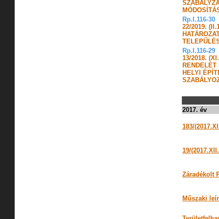
SZABÁLYZ
MÓDOSÍTÁ
Rp.I.116-30
22/2019. (I
HATÁROZAT
TELEPÜLÉS
Rp.I.116-29
13/2018. (
RENDELET
HELYI ÉPÍ
SZABÁLYOZ
2017. év
183/(2017.XI
19/(2017.XII
Záradékolt R
Műszaki leír
Területfelha