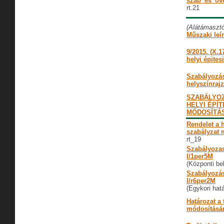
szab_és_öve
rt.21
(Alátámaszt
Műszaki leír
9/2015. (X.1
helyi épite
Szabályozás
helyszínraj
SZABÁLYOZ
HELYI ÉPÍ
MÓDOSÍTÁ
Rendelet a h
szabályzat 
rt_19
Szabályozas
I/1per5M
(Központi bel
Szabályozási
I/r6per2M
(Egykori hat
Határozat a 
módosításá