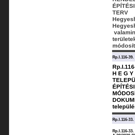
ÉPÍTÉS
TERV
Hegyes
Hegyesh
valamint
terület
módosí
Rp.I.116-39.
Rp.I.116
H E G Y
TELEPÜ
ÉPÍTÉS
MÓDOSÍ
DOKUME
települé
Rp.I.116-33.
Rp.I.116-33.