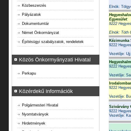
Közbeszerzés
Elnök: Tölgy
Pályázatok
Hegyeshalo
Egyesület
:
Dokumentumtár
9222 Hegyes
Elnök: Tóth 
Német Önkormányzat
Kézimunka 
Építésügyi szabályzatok, rendeletek
9222 Hegyes
Vezetője: Uj
Közös Önkormyányzati Hivatal
Hegyeshalmi
9222 Hegyes
Perkapu
Vezetője: Sa
Irodalombar
9222 Hegyes
Közérdekű Információk
Vezetője: Bu
Polgármesteri Hivatal
Szivárvány 
9222 Hegye
Nyomtatványok
Vezetője: Ka
Hirdetmények