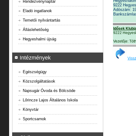
Hegyeshalom
Rendezvénynaptár
9222 Hegyes
Adószám: 19
Eladó ingatlanok
Bankszámla
Temetői nyilvántartás
Idősek Klubja
Álláslehetőség
9222 Hegyesh
Hegyeshalmi újság
Vezetője: Tót
Intézmények
Vissz
Egészségügy
Közszolgáltatások
Napsugár Óvoda és Bölcsöde
Lőrincze Lajos Általános Iskola
Könyvtár
Sportcsarnok