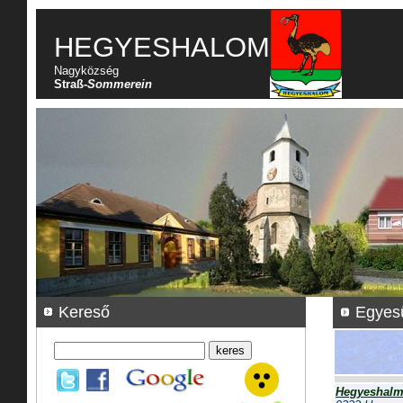
HEGYESHALOM
Nagyközség
Straß-
Sommerein
Kereső
Egyesü
Hegyeshalmi