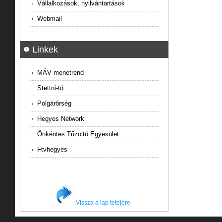
Vállalkozások, nyilvántartások
Webmail
Linkek
MÁV menetrend
Stettni-tó
Polgárőrség
Hegyes Network
Önkéntes Tűzoltó Egyesület
Ftvhegyes
Vissza a lap tetejére