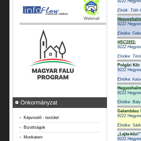
9222 Hegyes
Elnök: Tóth 
Webmail
Hegyeshalmi
9222 Hegyes
Elnöke: Feke
HSC1931:
9222 Hegyes
Elnöke: Törö
Polgári Kör
9222 Hegyesh
Elnöke:
Kalo
Hegyeshalmi
9222 Hegyes
Elnöke: Baly
Önkormányzat
Galambász 
9222 Hegyes
Képviselő - testület
Elnöke: Sárk
Bizottságok
„Lajta-közi
Munkaterv
9222 Hegyes