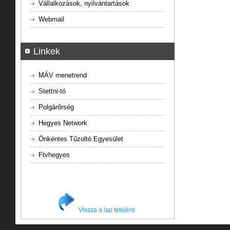
Vállalkozások, nyilvántartások
Webmail
Linkek
MÁV menetrend
Stettni-tó
Polgárőrség
Hegyes Network
Önkéntes Tűzoltó Egyesület
Ftvhegyes
Vissza a lap tetejére