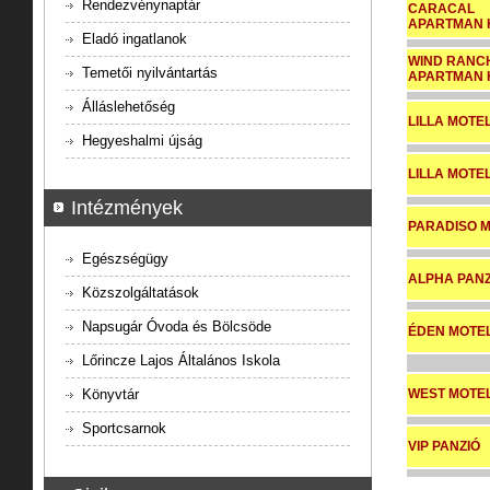
Rendezvénynaptár
CARACAL
APARTMAN 
Eladó ingatlanok
WIND RANC
Temetői nyilvántartás
APARTMAN 
Álláslehetőség
LILLA MOTEL 
Hegyeshalmi újság
LILLA MOTEL 
Intézmények
PARADISO 
Egészségügy
ALPHA PANZ
Közszolgáltatások
Napsugár Óvoda és Bölcsöde
ÉDEN MOTE
Lőrincze Lajos Általános Iskola
WEST MOTE
Könyvtár
Sportcsarnok
VIP PANZIÓ