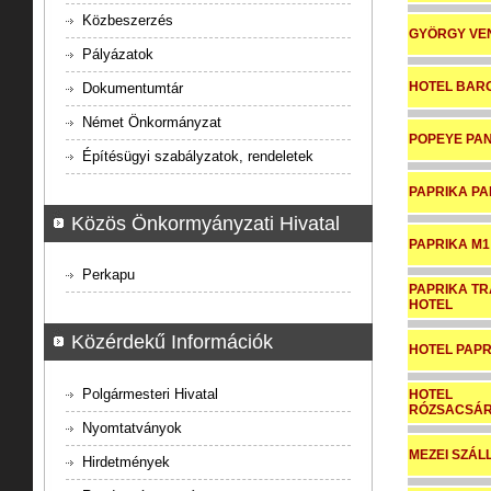
Közbeszerzés
GYÖRGY VE
Pályázatok
HOTEL BAR
Dokumentumtár
Német Önkormányzat
POPEYE PAN
Építésügyi szabályzatok, rendeletek
PAPRIKA PA
Közös Önkormyányzati Hivatal
PAPRIKA M1
Perkapu
PAPRIKA TR
HOTEL
Közérdekű Információk
HOTEL PAPR
Polgármesteri Hivatal
HOTEL
RÓZSACSÁ
Nyomtatványok
MEZEI SZÁL
Hirdetmények