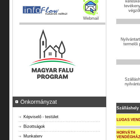
kereske
tevéken
végző
Webmail
Nyilvántart
termelői 
Szállás
nyilvánt
Önkormányzat
Szálláshely
Képviselő - testület
LUGAS VEN
Bizottságok
HORVÁTH
Munkaterv
VENDÉGHÁ