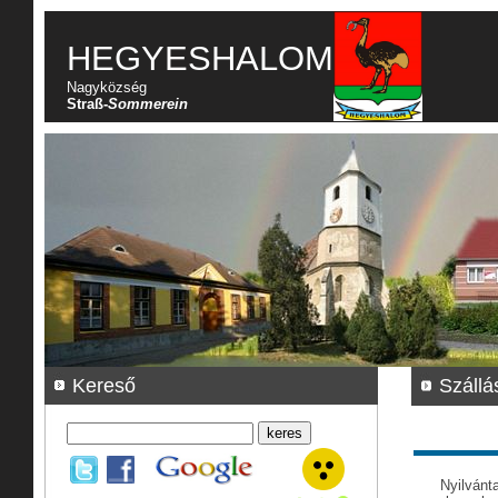
HEGYESHALOM
Nagyközség
Straß-
Sommerein
Kereső
Szállá
Nyilvánta