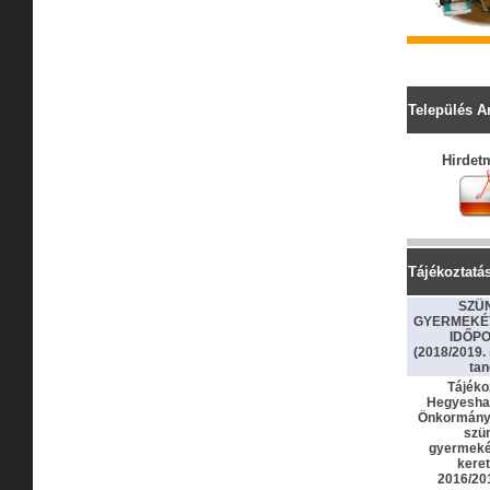
Település A
Hirdet
Tájékoztatá
SZÜN
GYERMEKÉ
IDŐPO
(2018/2019. 
tan
Tájéko
Hegyesha
Önkormányz
szün
gyermeké
kere
2016/20