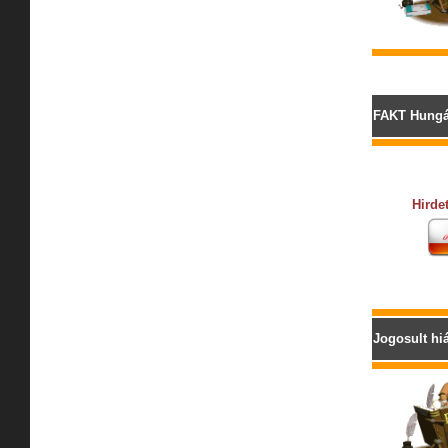
FAKT Hungár
Hirde
Jogosult hi