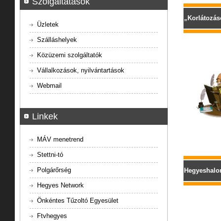
Szolgáltatások
„Korlátozás
Üzletek
Szálláshelyek
Közüzemi szolgáltatók
Vállalkozások, nyilvántartások
Webmail
Linkek
MÁV menetrend
Stettni-tó
Polgárőrség
Hegyeshalom
Hegyes Network
Önkéntes Tűzoltó Egyesület
Ftvhegyes