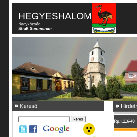
HEGYESHALOM
Nagyközség
Straß-
Sommerein
Kereső
Hirde
Rp.I.116-49