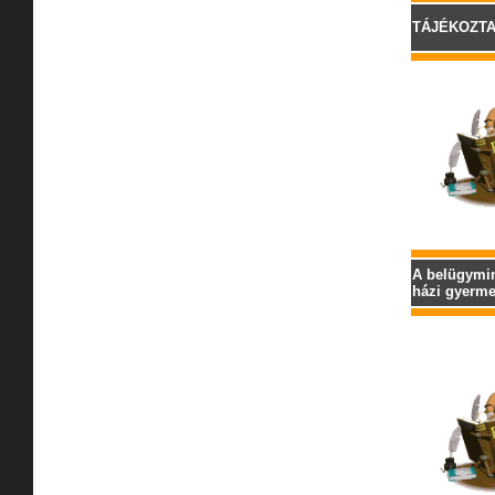
TÁJÉKOZTATÁ
A belügymin
házi gyermek