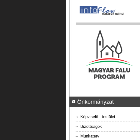
Önkormányzat
Képviselő - testület
Bizottságok
Munkaterv