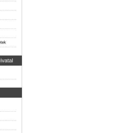
etek
ivatal