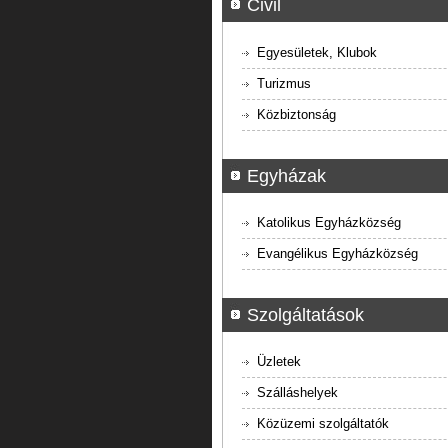
Civil
Egyesületek, Klubok
Turizmus
Közbiztonság
Egyházak
Katolikus Egyházközség
Evangélikus Egyházközség
Szolgáltatások
Üzletek
Szálláshelyek
Közüzemi szolgáltatók