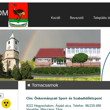
OM
Kezdő
Bevezető
Település t
Tornacsarnok
Cím: Önkormányzati Sport- és Szabadidőközpont
9222 Hegyeshalom, Árpád utca. Telefon: 96/220-489
Vezetője: Mészáros Tibor