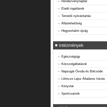
Rendezvénynaptár
Eladó ingatlanok
Temetői nyilvántartás
Álláslehetőség
Hegyeshalmi újság
Intézmények
Egészségügy
Közszolgáltatások
Napsugár Óvoda és Bölcsöde
Lőrincze Lajos Általános Iskola
Könyvtár
Sportcsarnok