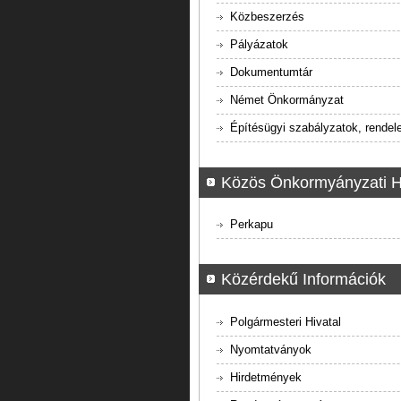
Közbeszerzés
Pályázatok
Dokumentumtár
Német Önkormányzat
Építésügyi szabályzatok, rendel
Közös Önkormyányzati H
Perkapu
Közérdekű Információk
Polgármesteri Hivatal
Nyomtatványok
Hirdetmények