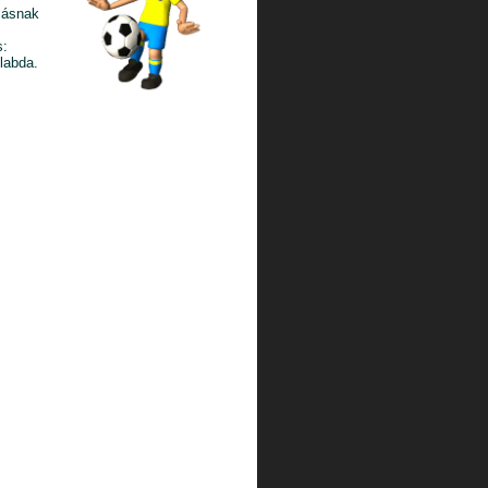
alásnak
s:
slabda.