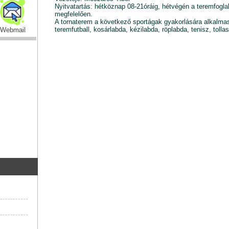
Nyitvatartás: hétköznap 08-21óráig, hétvégén a teremfogl
megfelelően.
A tornaterem a következő sportágak gyakorlására alkalma
teremfutball, kosárlabda, kézilabda, röplabda, tenisz, tolla
Webmail