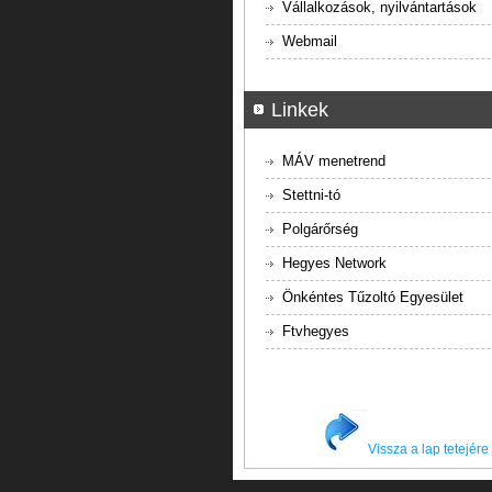
Vállalkozások, nyilvántartások
Webmail
Linkek
MÁV menetrend
Stettni-tó
Polgárőrség
Hegyes Network
Önkéntes Tűzoltó Egyesület
Ftvhegyes
Vissza a lap tetejére