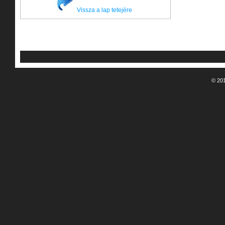
Vissza a lap tetejére
© 201