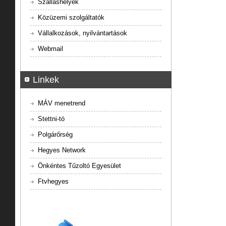
Szálláshelyek
Közüzemi szolgáltatók
Vállalkozások, nyilvántartások
Webmail
Linkek
MÁV menetrend
Stettni-tó
Polgárőrség
Hegyes Network
Önkéntes Tűzoltó Egyesület
Ftvhegyes