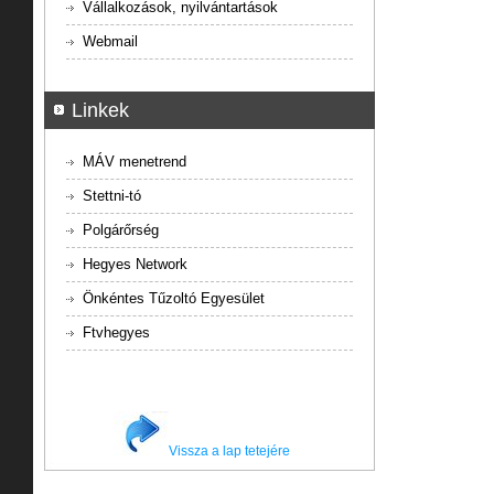
Vállalkozások, nyilvántartások
Webmail
Linkek
MÁV menetrend
Stettni-tó
Polgárőrség
Hegyes Network
Önkéntes Tűzoltó Egyesület
Ftvhegyes
Vissza a lap tetejére