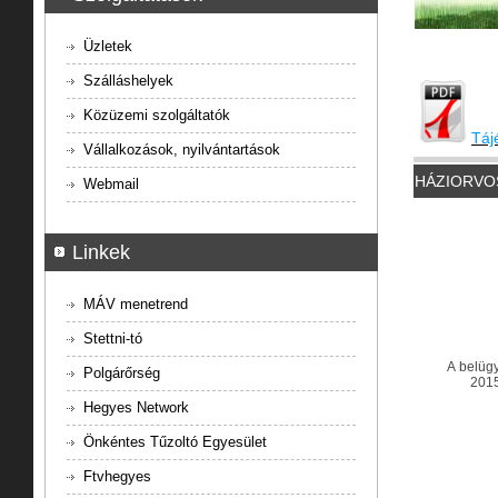
Üzletek
Szálláshelyek
Közüzemi szolgáltatók
Táj
Vállalkozások, nyilvántartások
HÁZIORVOS
Webmail
Linkek
MÁV menetrend
Stettni-tó
A belügy
Polgárőrség
2015
Hegyes Network
Önkéntes Tűzoltó Egyesület
Ftvhegyes