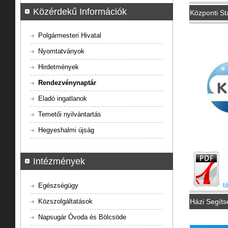
Közérdekű Információk
Központi Sta
Polgármesteri Hivatal
Nyomtatványok
Hirdetmények
Rendezvénynaptár
Eladó ingatlanok
Temetői nyilvántartás
Hegyeshalmi újság
Intézmények
t
Egészségügy
Közszolgáltatások
Házi Segíts
Napsugár Óvoda és Bölcsöde