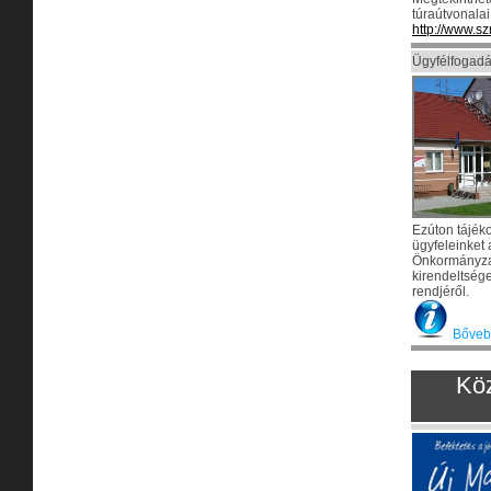
túraútvonalai
http://www.sz
Ügyfélfogadá
Ezúton tájékoz
ügyfeleinket
Önkormányzat
kirendeltsége
rendjéről.
Bővebb
Köz