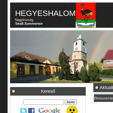
HEGYESHALOM
Nagyközség
Straß-
Sommerein
Aktual
Kereső
Ebösszeírá