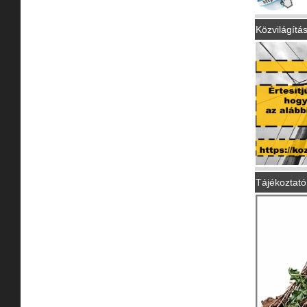
Közvilágítá
Tájékoztató