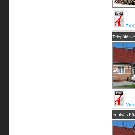
Tájék
Településk
Bőveb
Fehívás Közt