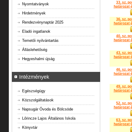
33. sz. p
Nyomtatványok
határozat é
Hirdetmények
36. sz. p
Rendezvénynaptár 2025
határozat é
Eladó ingatlanok
40. sz. p
határozat é
Temetői nyilvántartás
Álláslehetőség
43. sz. p
határozat é
Hegyeshalmi újság
46. sz. p
határozat é
Intézmények
49. sz. p
határozat é
Egészségügy
Közszolgáltatások
52. sz. p
határozat é
Napsugár Óvoda és Bölcsöde
Lőrincze Lajos Általános Iskola
63. sz. p
határozat é
Könyvtár