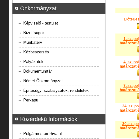
Önkormányzat
Előterje
Képviselő - testület
Bizottságok
1. sz. po
Munkaterv
határozat é
Közbeszerzés
Pályázatok
4. sz. po
határozat é
Dokumentumtár
Német Önkormányzat
7. sz. po
határozat é
Építésügyi szabályzatok, rendeletek
Perkapu
24. sz. p
határozat é
Közérdekű Információk
30. sz. p
határozat é
Polgármesteri Hivatal