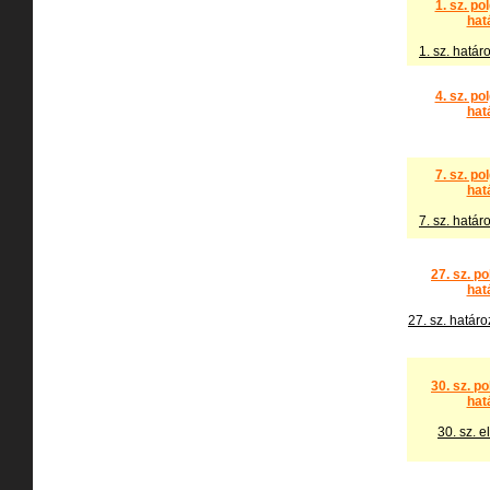
1. sz. po
hat
1. sz. határ
4. sz. po
hat
7. sz. po
hat
7. sz. határ
27. sz. p
hat
27. sz. határo
30. sz. p
hat
30. sz. e