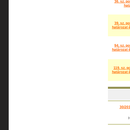
36. sz. p
hat
39. sz. p
határozat é
94. sz. p
határozat é
119. sz. p
határozat é
30/201
H