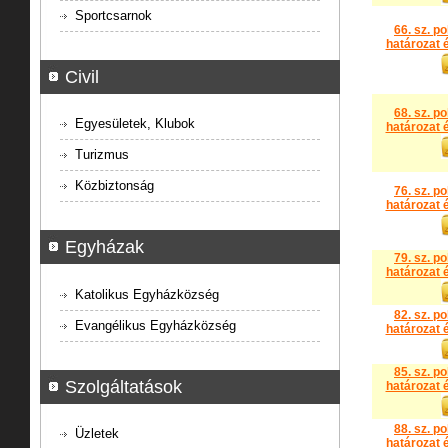
Sportcsarnok
66. sz. p
határozat é
Civil
68. sz. p
Egyesületek, Klubok
határozat é
Turizmus
Közbiztonság
76. sz. p
határozat é
Egyházak
79. sz. p
határozat é
Katolikus Egyházközség
82. sz. p
Evangélikus Egyházközség
határozat é
85. sz. p
Szolgáltatások
határozat é
88. sz. p
Üzletek
határozat é