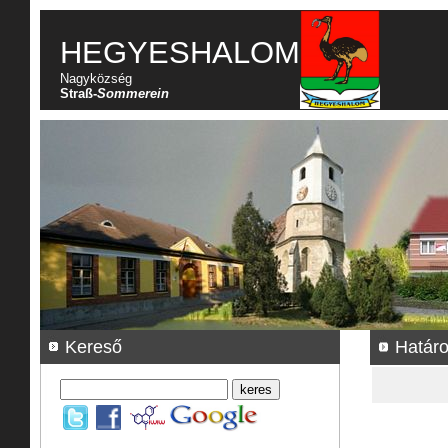
HEGYESHALOM
Nagyközség
Straß-
Sommerein
Kereső
Határo