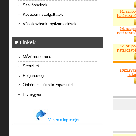
Szálláshelyek
91. sz. p
Közüzemi szolgáltatók
határozat é
Vállalkozások, nyilvántartások
94. sz. p
határozat é
Linkek
97. sz. p
határozat é
MÁV menetrend
Stettni-tó
2021.(VI.2
hatá
Polgárőrség
Önkéntes Tűzoltó Egyesület
Ftvhegyes
Vissza a lap tetejére