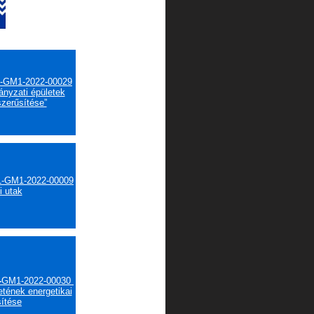
-GM1-2022-00029
nyzati épületek
szerűsítése”
1-GM1-2022-00009
i utak
-
GM1-2022-00030
etének energetikai
sítése