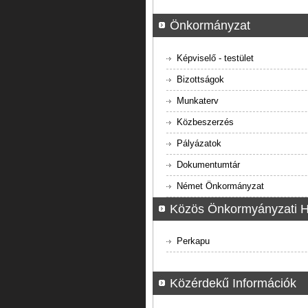
Önkormányzat
Képviselő - testület
Bizottságok
Munkaterv
Közbeszerzés
Pályázatok
Dokumentumtár
Német Önkormányzat
Közös Önkormyányzati H
Perkapu
Közérdekű Információk