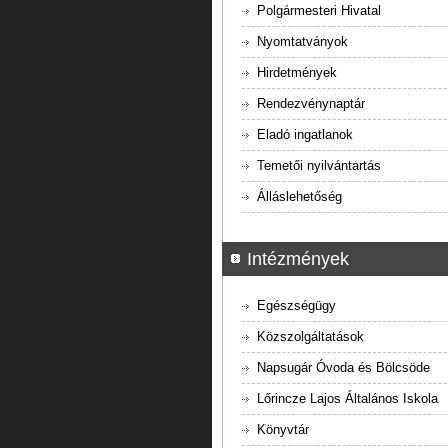
Polgármesteri Hivatal
Nyomtatványok
Hirdetmények
Rendezvénynaptár
Eladó ingatlanok
Temetői nyilvántartás
Álláslehetőség
Intézmények
Egészségügy
Közszolgáltatások
Napsugár Óvoda és Bölcsöde
Lőrincze Lajos Általános Iskola
Könyvtár