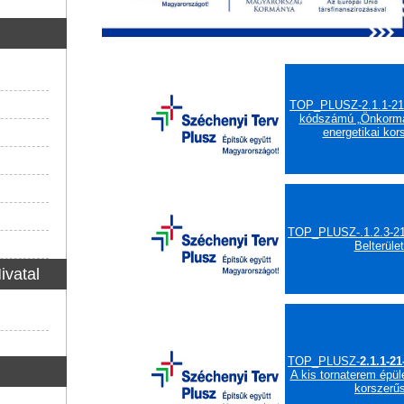
TOP_PLUSZ-2.1.1-21
kódszámú „Önkormá
energetikai kor
TOP_PLUSZ-.1.2.3-2
Belterület
ivatal
TOP_PLUSZ-
2.1.1-21
A kis tornaterem épül
korszerű