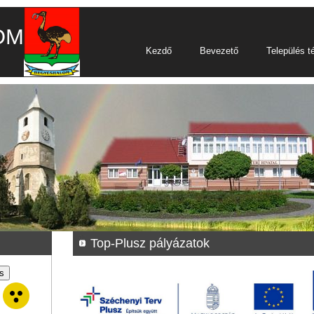
OM
Kezdő
Bevezető
Település t
Top-Plusz pályázatok