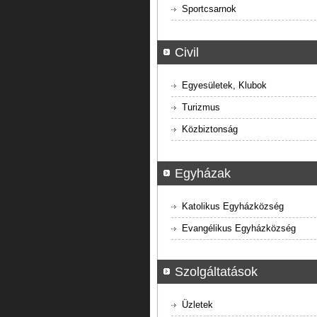
Sportcsarnok
Civil
Egyesületek, Klubok
Turizmus
Közbiztonság
Egyházak
Katolikus Egyházközség
Evangélikus Egyházközség
Szolgáltatások
Üzletek