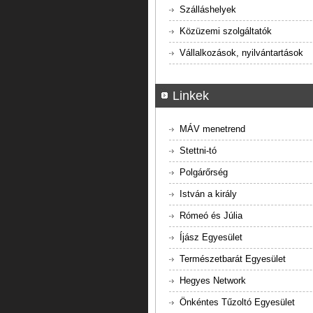
Szálláshelyek
Közüzemi szolgáltatók
Vállalkozások, nyilvántartások
Linkek
MÁV menetrend
Stettni-tó
Polgárőrség
István a király
Rómeó és Júlia
Íjász Egyesület
Természetbarát Egyesület
Hegyes Network
Önkéntes Tűzoltó Egyesület