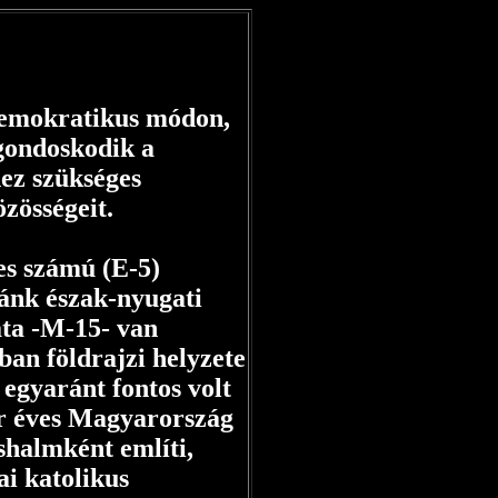
emokratikus módon,
 gondoskodik a
hez szükséges
zösségeit.
es számú (E-5)
zánk észak-nyugati
ata -M-15- van
ban földrajzi helyzete
 egyaránt fontos volt
r éves Magyarország
halmként említi,
ai katolikus