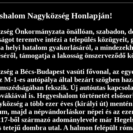
shalom Nagyközség Honlapján!
ség Önkormányzata önállóan, szabadon, d
ságot teremtve intézi a település közügyeit,
 a helyi hatalom gyakorlásáról, a mindezek
séről, támogatja a lakosság önszerveződő kö
ég a Bécs-Budapest vasúti fővonal, az egy
z M-1-es autópálya által bezárt szögben ha
mszédságában fekszik. Új autóutas kapcsol
vákiával is. Hegyeshalom történetét elsősor
község a több ezer éves (királyi út) mentén
, majd a népvándorláskor népei és az eze
217-ből származó adománylevele már Hegels
 tetejű dombra utal. A halmon felépült róm