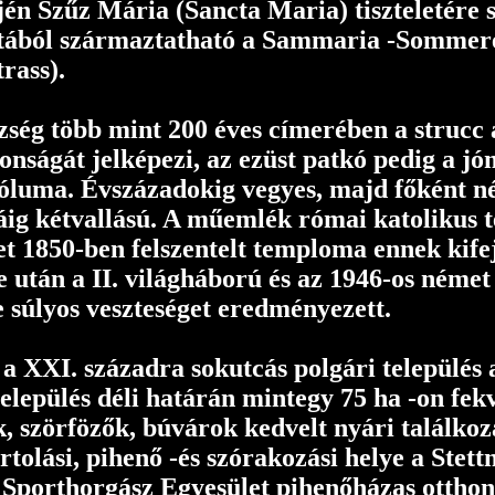
én Szűz Mária (Sancta Maria) tiszteletére 
atából származtatható a Sammaria -Sommere
rass).
ég több mint 200 éves címerében a strucc a
donságát jelképezi, az ezüst patkó pedig a j
óluma. Évszázadokig vegyes, majd főként n
áig kétvallású. A műemlék római katolikus 
t 1850-ben felszentelt temploma ennek kifej
se után a II. világháború és az 1946-os néme
se súlyos veszteséget eredményezett.
a XXI. századra sokutcás polgári település a
település déli határán mintegy 75 ha -on fek
, szörfözők, búvárok kedvelt nyári találkoz
tolási, pihenő -és szórakozási helye a Stett
Sporthorgász Egyesület pihenőházas otthona