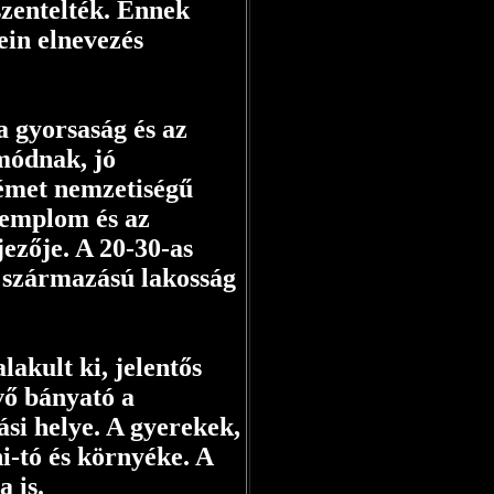
szentelték. Ennek
in elnevezés
 gyorsaság és az
ómódnak, jó
émet nemzetiségű
templom és az
ezője. A 20-30-as
t származású lakosság
lakult ki, jelentős
vő bányató a
ási helye. A gyerekek,
ni-tó és környéke. A
 is.