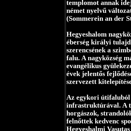
templomot annak idej
német nyelvű változ
(Sommerein an der St
Hegyeshalom nagyközs
éberség királyi tulaj
szerencsének a szimb
falu. A nagyközség m
evangélikus gyülekeze
évek jelentős fejlődé
szervezett kitelepíté
Az egykori útifaluból 
infrastruktúrával. A 
horgászok, strandolók
felnőttek kedvenc spor
Hegyeshalmi Vasutas 