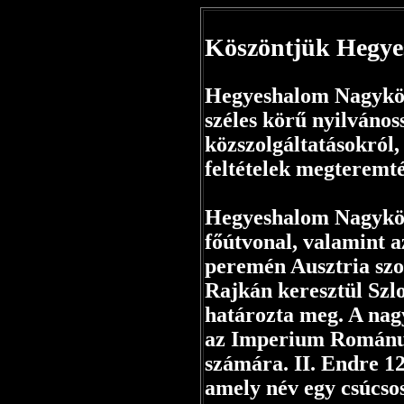
Köszöntjük Hegye
Hegyeshalom Nagyköz
széles körű nyilvános
közszolgáltatásokról,
feltételek megteremté
Hegyeshalom Nagyközs
főútvonal, valamint a
peremén Ausztria szo
Rajkán keresztül Szlo
határozta meg. A nagy
az Imperium Románum
számára. II. Endre 1
amely név egy csúcsos